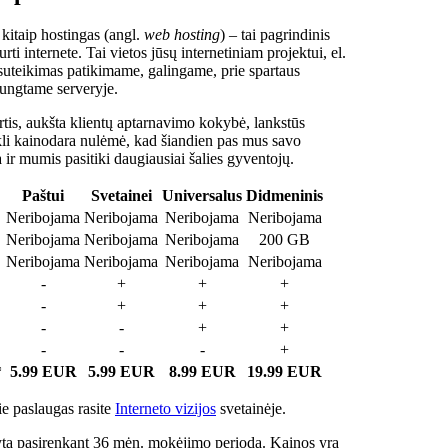
 kitaip hostingas (angl.
web hosting
) – tai pagrindinis
rti internete. Tai vietos jūsų internetiniam projektui, el.
suteikimas patikimame, galingame, prie spartaus
jungtame serveryje.
tis, aukšta klientų aptarnavimo kokybė, lankstūs
ukli kainodara nulėmė, kad šiandien pas mus savo
a ir mumis pasitiki daugiausiai šalies gyventojų.
Paštui
Svetainei
Universalus
Didmeninis
Neribojama
Neribojama
Neribojama
Neribojama
Neribojama
Neribojama
Neribojama
200 GB
Neribojama
Neribojama
Neribojama
Neribojama
-
+
+
+
-
+
+
+
-
-
+
+
-
-
-
+
*
5.99 EUR
5.99 EUR
8.99 EUR
19.99 EUR
e paslaugas rasite
Interneto vizijos
svetainėje.
ta pasirenkant 36 mėn. mokėjimo periodą. Kainos yra