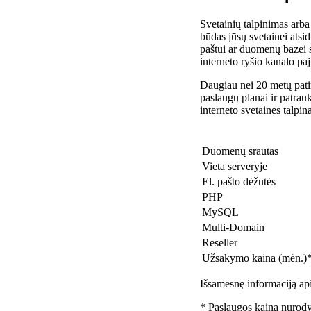
Svetainių talpinimas arba
būdas jūsų svetainei atsidu
paštui ar duomenų bazei 
interneto ryšio kanalo pa
Daugiau nei 20 metų patir
paslaugų planai ir patra
interneto svetaines talpin
Duomenų srautas
Vieta serveryje
El. pašto dėžutės
PHP
MySQL
Multi-Domain
Reseller
Užsakymo kaina (mėn.)
Išsamesnę informaciją api
* Paslaugos kaina nurody