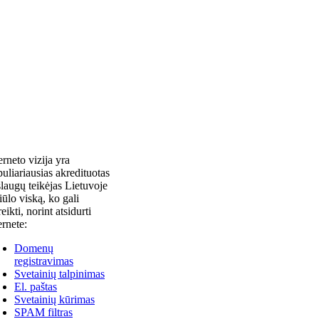
erneto vizija yra
uliariausias akredituotas
laugų teikėjas Lietuvoje
siūlo viską, ko gali
reikti, norint atsidurti
ernete:
Domenų
registravimas
Svetainių talpinimas
El. paštas
Svetainių kūrimas
SPAM filtras