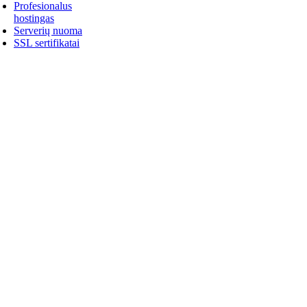
Profesionalus
hostingas
Serverių nuoma
SSL sertifikatai