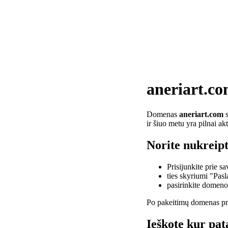
aneriart.c
Domenas
aneriart.com
s
ir šiuo metu yra pilnai a
Norite nukreipt
Prisijunkite prie 
ties skyriumi "Pas
pasirinkite domen
Po pakeitimų domenas pra
Ieškote kur pat