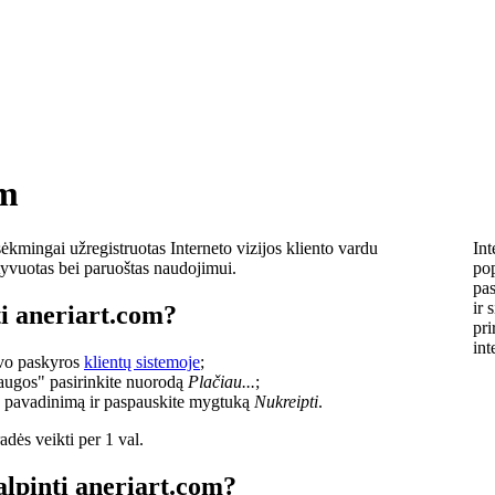
om
ėkmingai užregistruotas Interneto vizijos kliento vardu
Int
ktyvuotas bei paruoštas naudojimui.
pop
pas
ir 
i aneriart.com?
pri
int
savo paskyros
klientų sistemoje
;
laugos" pasirinkite nuorodą
Plačiau...
;
o pavadinimą ir paspauskite mygtuką
Nukreipti
.
dės veikti per 1 val.
alpinti aneriart.com?